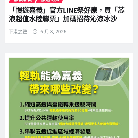
「慢遊嘉義」官方LINE祭好康，買「芯
浪超值水陸聯票」加碼招待沁涼冰沙
下港之聲
6 月 8, 2026