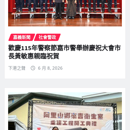
嘉義新聞
社會警政
歡慶115年警察節嘉市警舉辦慶祝大會市
長黃敏惠親臨祝賀
下港之聲
6 月 8, 2026