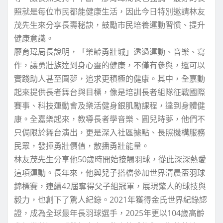
照就是每位市民都能健康生活，因此今日特別邀請林友
茂先生來分享長壽秘訣，鼓勵市民培養運動習慣、提升
健康意識。
廖育瑋局長說明，「樂齡勇壯城」透過運動、音樂、寫
作，讓勇壯族達到身心靈的健康，不僅有參與，還可以
實踐助人甚至圓夢，追求更積極的健康。其中，全嘉動
起來提供長者舞台與目標，像是培訓長者組隊征戰國際
賽事、科技運動會及樂活健身銀肌勵課程，達到身體健
康。全嘉樂起來，教導長者學音樂、圓兒時夢，他們不
只侷限於舞台演出，更是深入社區據點、長照機構服務
民眾，發揮勇壯價值，散播勇壯能量。
林友茂先生分享他50歲時開始接觸羽球，從此深深熱愛
這項運動。長年來，他與兒子搭檔參加世界清晨盃羽球
錦標賽，連續42屆奪得父子組冠軍，展現驚人的球技與
毅力，也創下了驚人紀錄。2021年獲得金氏世界紀錄認
證，成為全球最年長羽球選手，2025年更以104歲高齡