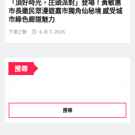
「頂好時光，庄頭派對」登場！黃敏惠
市長邀民眾漫遊嘉市獨角仙秘境 感受城
市綠色廊道魅力
下港之聲
6 月 7, 2026
搜尋
搜尋