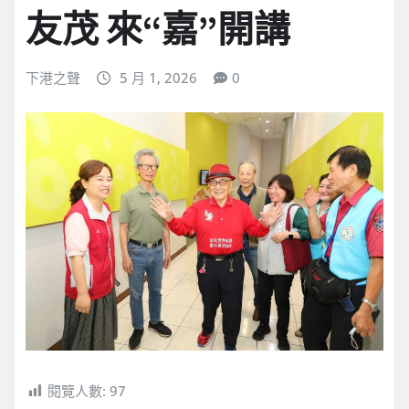
友茂 來“嘉”開講
下港之聲
5 月 1, 2026
0
閱覽人數:
97