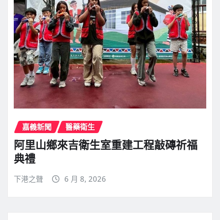
嘉義新聞
醫藥衛生
阿里山鄉來吉衛生室重建工程敲磚祈福
典禮
下港之聲
6 月 8, 2026