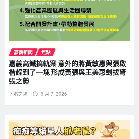
嘉義新聞
焦點
嘉義高鐵搞軌案 意外的將黃敏惠與張啟
楷趕到了一塊 形成黃張與王美惠劍拔弩
張之勢
下港之聲
6 月 7, 2026