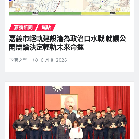
嘉義新聞
焦點
嘉義市輕軌建設淪為政治口水戰 就讓公
開辯論決定輕軌未來命運
下港之聲
6 月 8, 2026