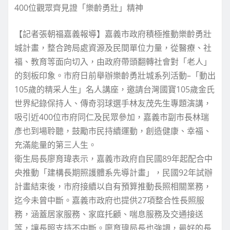
400位觀眾齊見證「樂齡勇壯」精神
【記者張朝福嘉義報導】嘉義市政府積極推動樂齡勇壯
城計畫，整合跨局處資源及民間單位力量，從醫療、社
福、教育等面向切入，由政府帶頭翻轉社會對「老人」
的刻板印象。市府日前舉辦樂齡勇壯城系列活動–「動出
105歲的精采人生」名人講座，邀請台灣國寶105歲金氏
世界紀錄保持人、傳奇羽球選手林友茂先生專題演講，
吸引近400位市府同仁及民眾參加，嘉義市副市長林瑞
彥也到場聆聽，鼓勵市民持續運動，創造健康、幸福、
充滿能量的第三人生。
衛生局長廖育瑋表示，嘉義市政府自民國89年起配合中
央推動「建構長期照護體系先導計畫」，民國92年試辦
計畫結束後，市府接續以自有預算推動長照相關業務，
迄今未曾中斷。嘉義市政府也提供27項整合性長照服
務，涵蓋居家服務、家庭托顧、喘息服務及交通接送
等，讓長照支持不中斷。廖育瑋局長也強調，最好的長