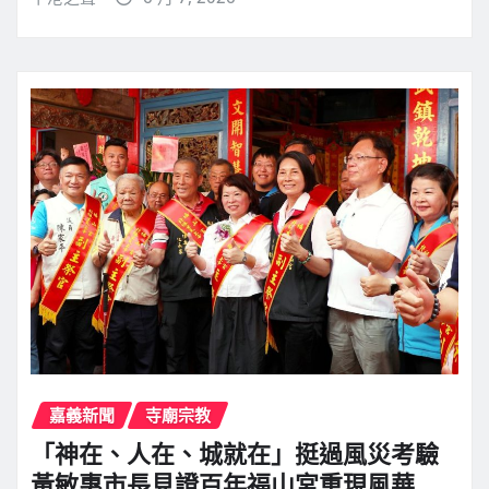
嘉義新聞
寺廟宗教
「神在、人在、城就在」挺過風災考驗
黃敏惠市長見證百年福山宮重現風華