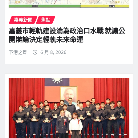
嘉義新聞
焦點
嘉義市輕軌建設淪為政治口水戰 就讓公
開辯論決定輕軌未來命運
下港之聲
6 月 8, 2026