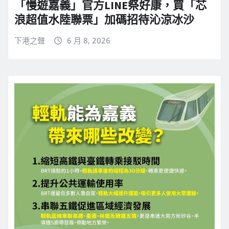
「慢遊嘉義」官方LINE祭好康，買「芯
浪超值水陸聯票」加碼招待沁涼冰沙
下港之聲
6 月 8, 2026