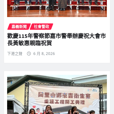
嘉義新聞
社會警政
歡慶115年警察節嘉市警舉辦慶祝大會市
長黃敏惠親臨祝賀
下港之聲
6 月 8, 2026