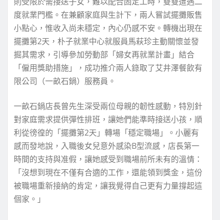
則受限於需接送子女，難以配合固定工時，雙雙遭遇二
度就業門檻。在兼顧家庭與生計下，兩人嘗試擺攤販售
小點心，惟收入尚未穩定，內心仍感不安。轉機出現在
擺攤第2天，朴子就業中心就服員馬萩珍主動關懷並發
掘其需求，引導參加勞動部「婦女再就業計畫」結合
「僱用獎助措施」，成功推介兩人錄取了艾井澤餐飲有
限公司（一畝石鍋）服務員。
一畝石鍋店長曾先生深受兩位母親的韌性感動，特別針
對家庭需求提供彈性排班，讓她們能準時接送小孩，順
利從徬徨的「擺攤第2天」轉場「穩定職場」。小麗有
感而發地說，入職後女兒意外感染B型流感，店長第一
時間的支持與准假，讓她感受到職場前所未有的溫情：
「沒想到現在不僅有合適的工作，還能領到獎金，這份
被職場重新接納的肯定，讓我覺得自己更有力量撐起這
個家。」