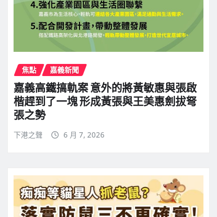
焦點
嘉義新聞
嘉義高鐵搞軌案 意外的將黃敏惠與張啟
楷趕到了一塊 形成黃張與王美惠劍拔弩
張之勢
下港之聲
6 月 7, 2026