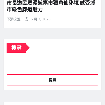
市長邀民眾漫遊嘉市獨角仙秘境 感受城
市綠色廊道魅力
下港之聲
6 月 7, 2026
搜尋
搜尋