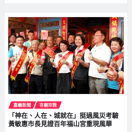
嘉義新聞
寺廟宗教
「神在、人在、城就在」挺過風災考驗
黃敏惠市長見證百年福山宮重現風華