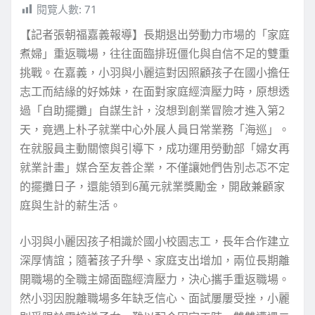
閱覽人數:
71
【記者張朝福嘉義報導】長期退出勞動力市場的「家庭
煮婦」重返職場，往往面臨排班僵化與自信不足的雙重
挑戰。在嘉義，小羽與小麗這對因照顧孩子在國小擔任
志工而結緣的好姊妹，在面對家庭經濟壓力時，原想透
過「自助擺攤」自謀生計，沒想到創業冒險才進入第2
天，竟遇上朴子就業中心外展人員日常業務「海巡」。
在就服員主動關懷與引導下，成功運用勞動部「婦女再
就業計畫」媒合至友善企業，不僅讓她們告別忐忑不定
的擺攤日子，還能領到6萬元就業獎勵金，開啟兼顧家
庭與生計的薪生活。
小羽與小麗因孩子相識於國小校園志工，長年合作建立
深厚情誼；隨著孩子升學、家庭支出增加，兩位長期離
開職場的全職主婦面臨經濟壓力，決心攜手重返職場。
然小羽因脫離職場多年缺乏信心、面試屢屢受挫，小麗