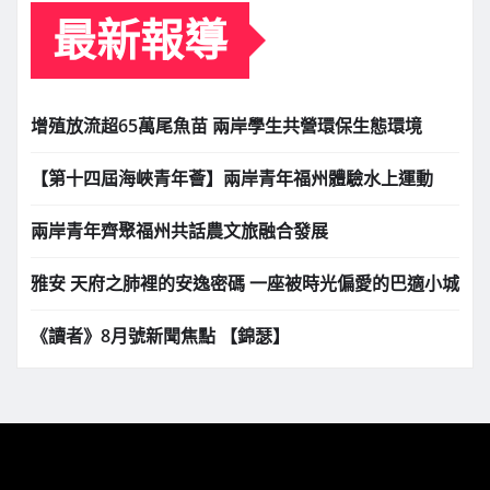
最新報導
增殖放流超65萬尾魚苗 兩岸學生共營環保生態環境
【第十四屆海峽青年薈】兩岸青年福州體驗水上運動
兩岸青年齊聚福州共話農文旅融合發展
雅安 天府之肺裡的安逸密碼 一座被時光偏愛的巴適小城
《讀者》8月號新聞焦點 【錦瑟】