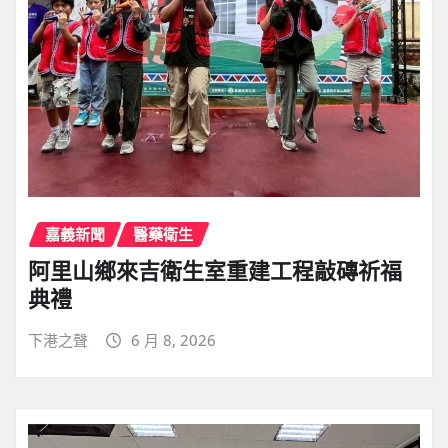
嘉義新聞
醫藥衛生
阿里山鄉來吉衛生室重建工程敲磚祈福
典禮
下港之聲
6 月 8, 2026