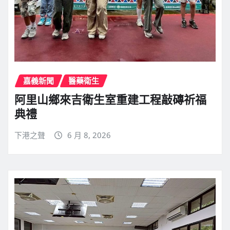
嘉義新聞
醫藥衛生
阿里山鄉來吉衛生室重建工程敲磚祈福
典禮
下港之聲
6 月 8, 2026