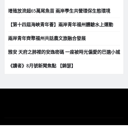
增殖放流超65萬尾魚苗 兩岸學生共營環保生態環境
【第十四屆海峽青年薈】兩岸青年福州體驗水上運動
兩岸青年齊聚福州共話農文旅融合發展
雅安 天府之肺裡的安逸密碼 一座被時光偏愛的巴適小城
《讀者》8月號新聞焦點 【錦瑟】