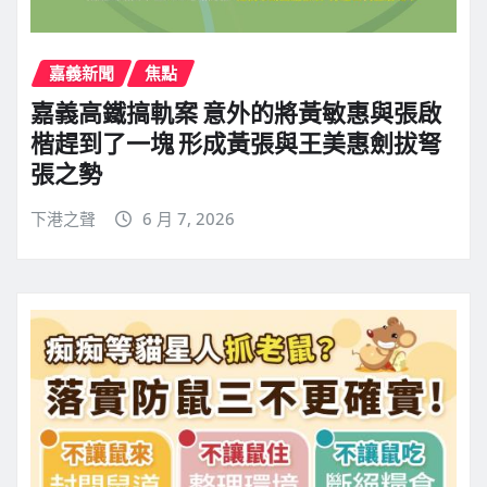
嘉義新聞
焦點
嘉義高鐵搞軌案 意外的將黃敏惠與張啟
楷趕到了一塊 形成黃張與王美惠劍拔弩
張之勢
下港之聲
6 月 7, 2026