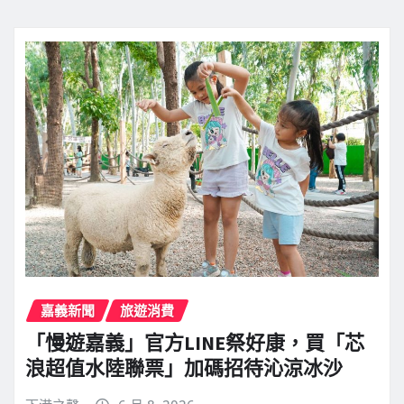
嘉義新聞
旅遊消費
「慢遊嘉義」官方LINE祭好康，買「芯
浪超值水陸聯票」加碼招待沁涼冰沙