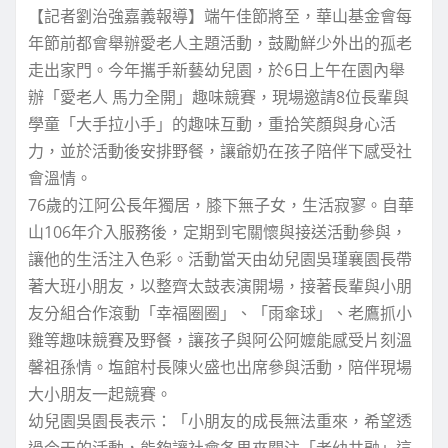
【記者劉治強嘉義報導】端午佳節將至，華山基金會每
年節前都會舉辦愛老人主題活動，鼓勵鮮少外出的孤老
走出家門。今年攜手新藝幼兒園，於6日上午在園內舉
辦「愛老人 馬力全開」趣味競賽，現場邀請8位長輩與
學童「大手拉小手」的趣味互動，重拾笑顏與身心活
力，並於活動後安排野餐，讓爺奶在孩子陪伴下感受社
會溫情。
76歲的江阿公長年獨居，膝下無子女，生活寂寥。自華
山106年介入服務後，定期到宅關懷與接送活動參與，
讓他的生活注入色彩。活動當天由幼兒園吳瑾襄園長帶
著大班小朋友，以整齊太鼓表演開場，接著長輩與小朋
友分組合作滾動「幸福圈圈」、「雨傘球」、老鷹抓小
雞等趣味競賽及野餐，讓孩子與阿公阿嬤能感受片刻溫
馨祖孫情。塩館村長陳火盛也出席參與活動，陪伴現場
大小朋友一起競賽。
幼兒園吳園長表示：「小朋友的成長無法重來，希望透