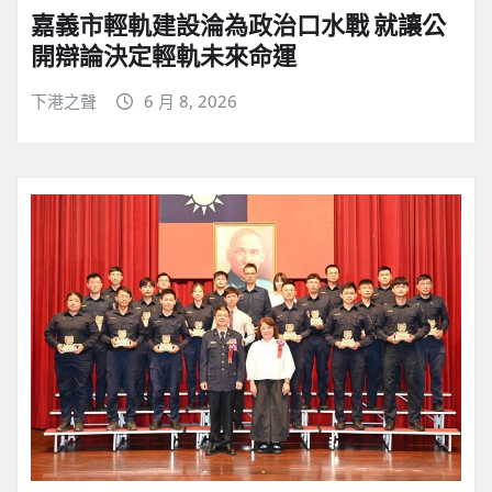
嘉義市輕軌建設淪為政治口水戰 就讓公
開辯論決定輕軌未來命運
下港之聲
6 月 8, 2026