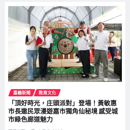
嘉義新聞
教育文化
「頂好時光，庄頭派對」登場！黃敏惠
市長邀民眾漫遊嘉市獨角仙秘境 感受城
市綠色廊道魅力