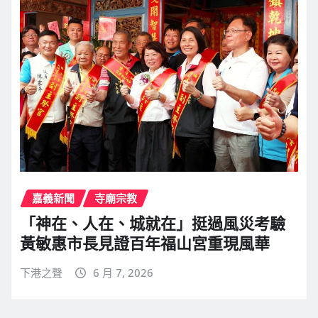
嘉義新聞
寺廟宗教
「神在、人在、城就在」挺過風災考驗
黃敏惠市長見證百年福山宮重現風華
下港之聲
6 月 7, 2026