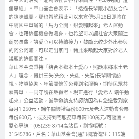
過今天的活動，能夠讓社會各界來關注「老幼共融」這
個思維」。華山基金會表示：「透過長輩跟小朋友合作
的趣味競賽，那也希望藉此可以來宣傳5月28日即將在
中埔國中舉辦的「馬力全開，銀髮嗨起來」老人運動
會，也藉這個機會做暖身，也希望可以讓社會大眾關注
弱勢長輩，讓愛心可以持續接力，鼓勵比較少外出參與
的阿公阿嬤，可以走出家門，藉此來喚起大家對於老人
議題的這個關注。
華山基金會秉持「結合本鄉本土愛心，照顧本鄉本土老
人」理念，提供三失(失依、失能、失智)長輩關懷訪
視、物資協助、年節關懷等免費到宅服務，期待民眾共
襄善舉，一同守護在地孤老。現正進行「愛老人 端午動
起來」公益活動，誠摯邀請支持認助因為有您送愛到家
每月1,250元，端午關懷禮每份600元及老人運動會套票
每份600元，或支持到宅服務車每輛100萬元/可隨喜。
愛心專線：(05)239-8714高站長，劃撥帳號：
31545786，戶名：華山基金會(通訊欄請備註：115端