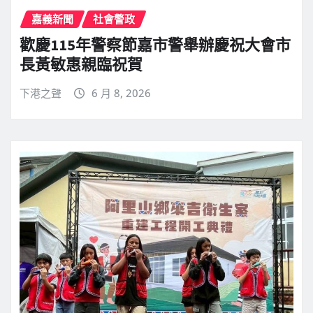
嘉義新聞
社會警政
歡慶115年警察節嘉市警舉辦慶祝大會市
長黃敏惠親臨祝賀
下港之聲
6 月 8, 2026