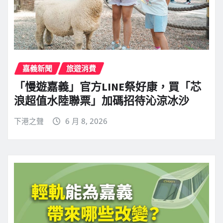
嘉義新聞
旅遊消費
「慢遊嘉義」官方LINE祭好康，買「芯
浪超值水陸聯票」加碼招待沁涼冰沙
下港之聲
6 月 8, 2026