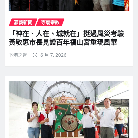
嘉義新聞
寺廟宗教
「神在、人在、城就在」挺過風災考驗
黃敏惠市長見證百年福山宮重現風華
下港之聲
6 月 7, 2026