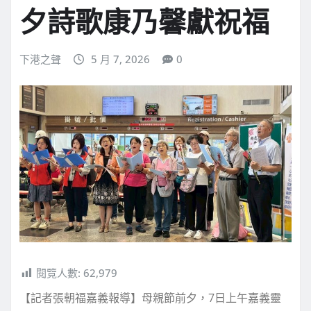
夕詩歌康乃馨獻祝福
下港之聲
5 月 7, 2026
0
閱覽人數:
62,979
【記者張朝福嘉義報導】母親節前夕，7日上午嘉義靈