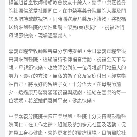
糧堂趙善皇牧師帶領教會牧友十餘人，攜手中榮嘉義分
院社團信望愛社團同仁，在中榮嘉義分院醫院大廳及門
診區唱詩歌獻祝福，同時贈送康乃馨及小禮物，將祝福
送給來到醫院的女性鄉親、榮民(眷)及同仁，祝福她們
母親節快樂，現場溫馨感人。
嘉義靈糧堂牧師趙善皇分享時提到，今日嘉義靈糧堂很
高興來到醫院，透過唱詩歌傳福音活動，祝福全天下母
親，母親節快樂。趙牧師說到每一位母親都用她最大的
努力、最好的方法，無私的為子女及家庭付出，經常犧
牲自己，將最好的留給子女，十分偉大。在母親節前
夕，透過康乃馨將滿滿祝福與感謝，送給在嘉榮的每一
位媽媽，希望她們喜樂平安，健康快樂。
中榮嘉義分院院長陳正榮說到，醫院十分支持與鼓勵醫
院同仁，在工作之餘，組織及參加多元社團及活動，促
進員工身心健康，營造更友善的醫療環境，目前醫院社