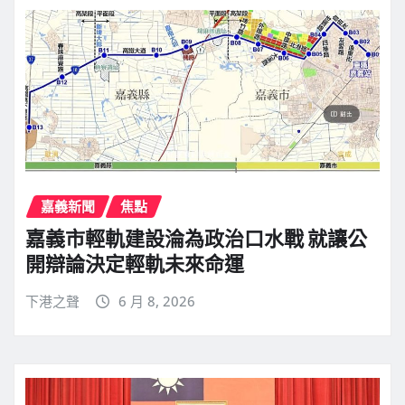
嘉義新聞
焦點
嘉義市輕軌建設淪為政治口水戰 就讓公
開辯論決定輕軌未來命運
下港之聲
6 月 8, 2026