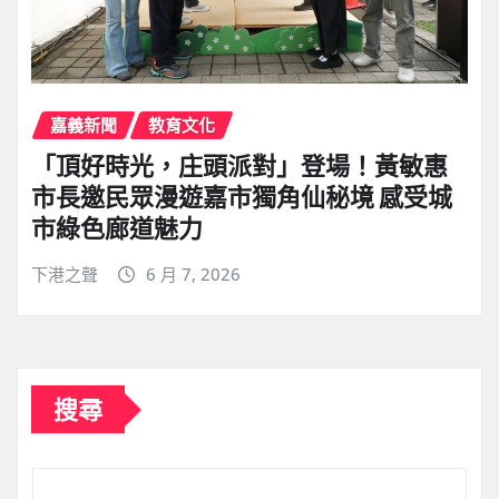
嘉義新聞
教育文化
「頂好時光，庄頭派對」登場！黃敏惠
市長邀民眾漫遊嘉市獨角仙秘境 感受城
市綠色廊道魅力
下港之聲
6 月 7, 2026
搜尋