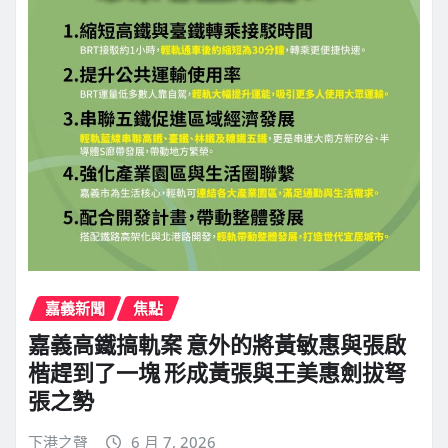
嘉義新聞
焦點
嘉義高鐵搞軌案 意外的將黃敏惠與張啟
楷趕到了一塊 形成黃張與王美惠劍拔弩
張之勢
下港之聲
6 月 7, 2026