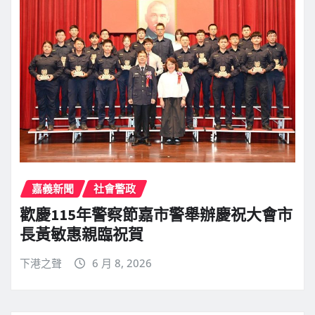
嘉義新聞
社會警政
歡慶115年警察節嘉市警舉辦慶祝大會市
長黃敏惠親臨祝賀
下港之聲
6 月 8, 2026