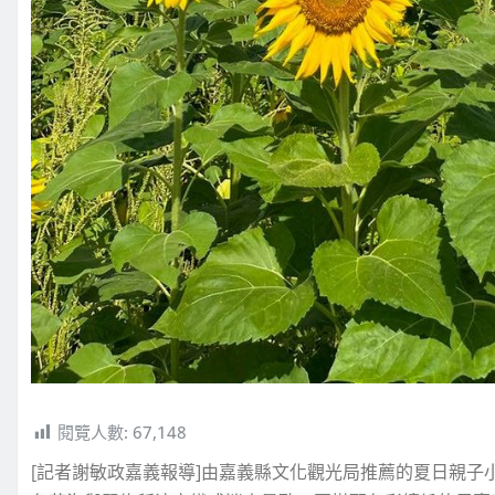
閱覽人數:
67,148
[記者謝敏政嘉義報導]由嘉義縣文化觀光局推薦的夏日親