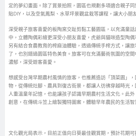
定的夢幻畫面。除了賞景拍照，園區也規劃多項適合親子同樂
貼DIY，以及空氣鳳梨、水草坪景觀盆栽等課程，讓大小朋
深受親子旅客喜愛的板陶窯交趾剪黏工藝園區，以充滿童話
中，立體陶偶彩繪更深受小朋友喜愛，虎爺與貓咪造型陶偶
另有結合食農教育的榨麻油體驗，透過傳統手榨方式，讓旅
了，也別錯過園區特色美食。旅客可在充滿藝術氛圍的空間
濃郁，深受遊客喜愛。
想感受台灣早期農村風情的旅客，也推薦造訪「頂菜園」，
物，從傳統灶腳、農具到復古街景，都讓人彷彿穿越時光，
人重溫童年記憶，也能讓孩子認識早期農村生活文化。此外
創意，在傳統斗笠上繪製獨特圖案，體驗早年農民的生活智
文化觀光局表示，目前正值向日葵最佳觀賞期，預計花期可