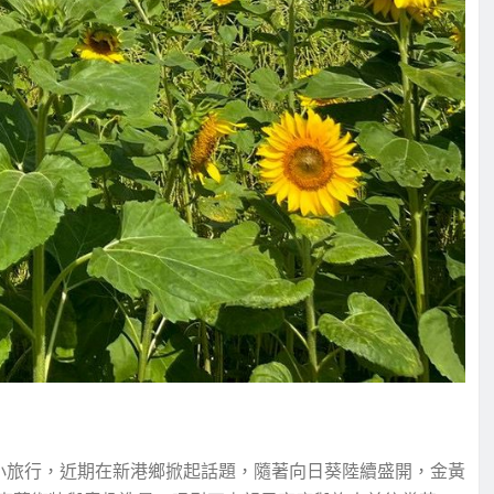
子小旅行，近期在新港鄉掀起話題，隨著向日葵陸續盛開，金黃