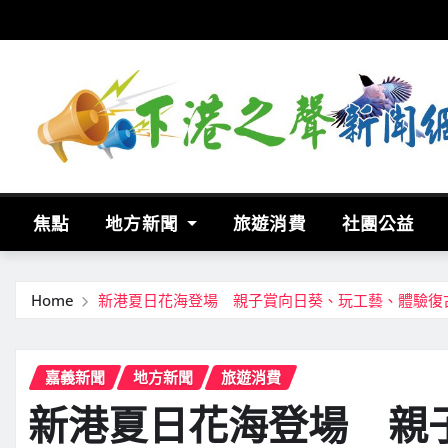
Skip
to
content
焦點
地方新聞
旅遊消費
社團公益
Home
新港夏日花海登場 親子賞向日葵、玩工藝、體驗復
嘉義新聞
地方新聞
旅遊消費
新港夏日花海登場 親