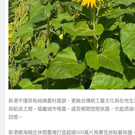
新港不僅保有純樸農村風貌，更融合傳統工藝文化與在地生
與稻浪之間，遠離城市喧囂，感受鄉間悠閒氛圍，也能透過
回憶。
新港鄉海賊庄休閒農場打造超過500萬片馬賽克拼貼藝術