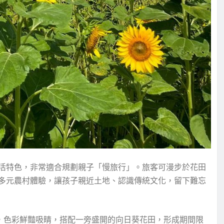
活特色，非常適合規劃親子「慢旅行」。旅客可漫步於花田
多元農村體驗，讓孩子親近土地、認識傳統文化，留下難忘
牆，色彩鮮豔吸睛，搭配一旁盛開的向日葵花田，形成期間限