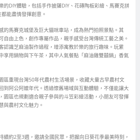
的DIY體驗，包括手作披薩DIY、花磚陶板彩繪、馬賽克拼
友都能盡情發揮創意。
感的馬賽克城堡及巨大貓咪車站，成為熱門拍照景點。其
可自由上色，創作專屬作品，親手感受台灣傳統工藝之美。
客認識芝麻油製作過程，增添寓教於樂的旅行趣味。玩累
中享用鍋物與下午茶，其中人氣餐點「麻油雞雙囍鍋」香氣
園區重現台灣50年代農村生活場景，收藏大量古早農村文
回到阿公阿嬤年代。透過懷舊場域與互動體驗，不僅能讓大
，園區也規劃適合親子參與的斗笠彩繪活動，小朋友可發揮
慧與農村文化魅力。
持續約2至3週，邀請全國民眾，把握向日葵花季最美時刻，