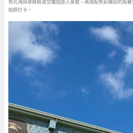
色花海與翠綠稻浪交織成迷人景致，再搭配色彩繽紛的馬賽
拍照打卡。