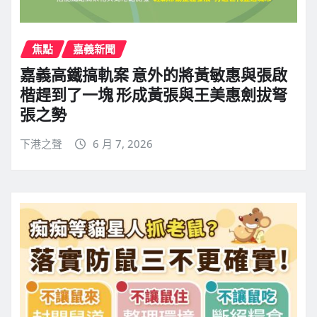
焦點
嘉義新聞
嘉義高鐵搞軌案 意外的將黃敏惠與張啟
楷趕到了一塊 形成黃張與王美惠劍拔弩
張之勢
下港之聲
6 月 7, 2026