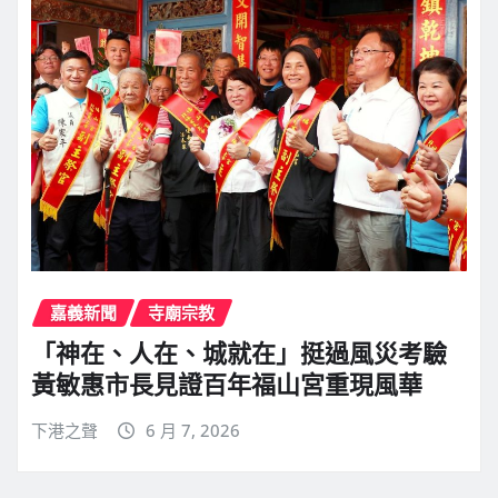
嘉義新聞
寺廟宗教
「神在、人在、城就在」挺過風災考驗
黃敏惠市長見證百年福山宮重現風華
下港之聲
6 月 7, 2026