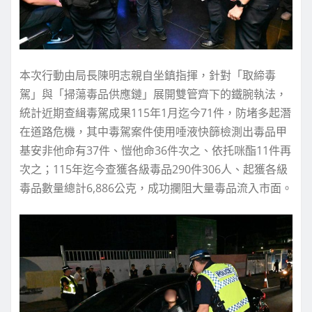
本次行動由局長陳明志親自坐鎮指揮，針對「取締毒
駕」與「掃蕩毒品供應鏈」展開雙管齊下的鐵腕執法，
統計近期查緝毒駕成果115年1月迄今71件，防堵多起潛
在道路危機，其中毒駕案件使用唾液快篩檢測出毒品甲
基安非他命有37件、愷他命36件次之、依托咪酯11件再
次之；115年迄今查獲各級毒品290件306人、起獲各級
毒品數量總計6,886公克，成功攔阻大量毒品流入市面。