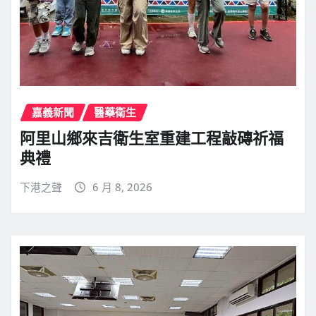
嘉義新聞
醫藥衛生
阿里山鄉來吉衛生室重建工程敲磚祈福
典禮
下港之聲
6 月 8, 2026