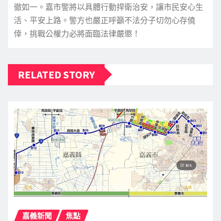
徹如一。嘉市警將以具體行動捍衛治安，讓市民安心生
活、平安上路。警方也嚴正呼籲不法分子切勿心存僥
倖，挑戰公權力必將面臨法律嚴懲！
RELATED STORY
嘉義新聞
焦點