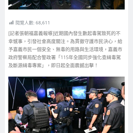
閱覽人數:
68,611
[記者張朝福嘉義報導]近期國內發生數起毒駕致死的不
幸憾事，引發社會高度關注。為貫徹守護市民決心，給
予嘉義市民一個安全、無毒的用路與生活環境，嘉義市
政府警察局配合警政署「115年全國同步強化查緝毒駕
及斷源緝毒專案」，即日起全面震撼出擊！