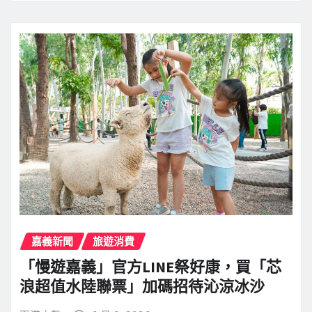
嘉義新聞
旅遊消費
「慢遊嘉義」官方LINE祭好康，買「芯
浪超值水陸聯票」加碼招待沁涼冰沙