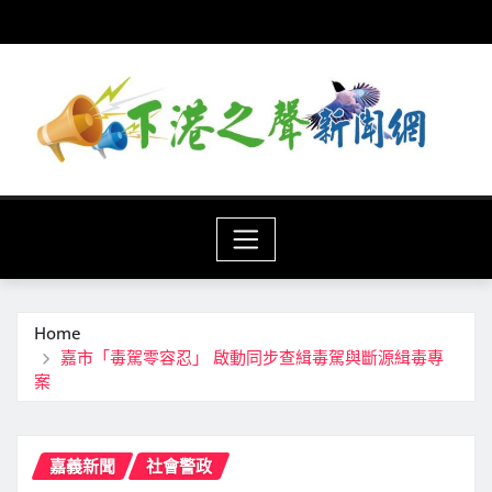
Skip
to
content
Home
嘉市「毒駕零容忍」 啟動同步查緝毒駕與斷源緝毒專
案
嘉義新聞
社會警政