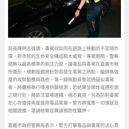
局長陳明志強調，毒駕就如同在道路上移動的不定時炸
彈，對市民的生命安全構成極大威脅。專案期間，警察
局將以最高標準的執法力度，讓毒品與毒駕在嘉義市無
所遁形，規劃每週將針對易發生毒駕之熱點，編排高強
度的攻勢勤務與路檢。第一線執勤員警若遇疑似毒駕
者，將嚴格執行唾液快篩檢測；若結果呈陽性或遇拒測
之現行犯，將依法當場逮捕，絕不寬貸。另為防制毒駕
犯心存僥倖再度施用毒品駕車，警方將蒐集一切情狀及
相關證據，建請檢察官聲請預防性羈押。
嘉義市政府警察局表示，警方打擊毒品與毒駕的決心貫