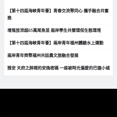
【第十四屆海峽青年薈】青春交流聚同心 攜手融合共奮
進
增殖放流超65萬尾魚苗 兩岸學生共營環保生態環境
【第十四屆海峽青年薈】兩岸青年福州體驗水上運動
兩岸青年齊聚福州共話農文旅融合發展
雅安 天府之肺裡的安逸密碼 一座被時光偏愛的巴適小城