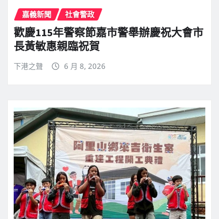
嘉義新聞
社會警政
歡慶115年警察節嘉市警舉辦慶祝大會市
長黃敏惠親臨祝賀
下港之聲
6 月 8, 2026