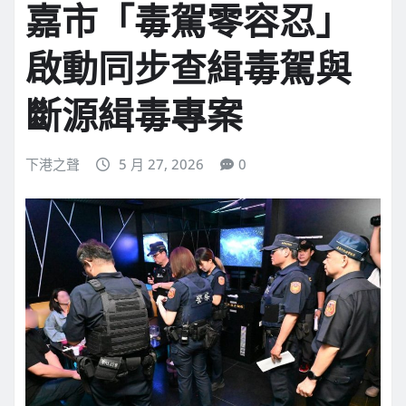
嘉市「毒駕零容忍」
啟動同步查緝毒駕與
斷源緝毒專案
下港之聲
5 月 27, 2026
0