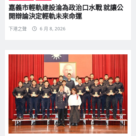
嘉義市輕軌建設淪為政治口水戰 就讓公
開辯論決定輕軌未來命運
下港之聲
6 月 8, 2026