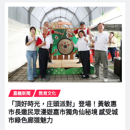
嘉義新聞
教育文化
「頂好時光，庄頭派對」登場！黃敏惠
市長邀民眾漫遊嘉市獨角仙秘境 感受城
市綠色廊道魅力