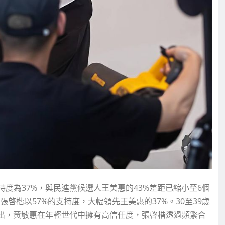
持度為37%，與民進黨候選人王美惠的43%差距已縮小至6個
啓楷以57%的支持度，大幅領先王美惠的37%。30至39歲
指出，黃敏惠在年輕世代中擁有高信任度，張啓楷透過頻繁合