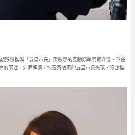
近期張啓楷與「五星市長」黃敏惠的互動頻率明顯升溫，不僅
高度關注。外界解讀，挾著黃敏惠的五星市長光環，張啓楷