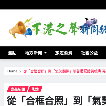
Skip
to
content
焦點
地方新聞
旅遊消費
社團公益
Home
從「合框合照」到「氣勢翻揚」張啓楷緊貼黃敏惠 
嘉義新聞
焦點
從「合框合照」到「氣