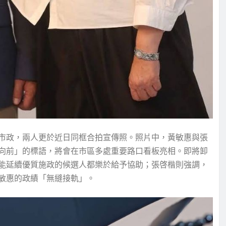
市政，兩人更於近日同框合拍宣傳照。照片中，黃敏惠與張
向前」的標語，將會在市區多處重要路口看板亮相。即將卸
能延續優質施政的候選人都樂於給予協助；張啓楷則強調，
敏惠的政績「無縫接軌」。