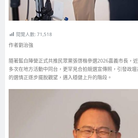
閱覽人數:
71,518
作者劉治強
隨著藍白陣營正式共推民眾黨張啓楷參選2026嘉義市長，
多次在地方活動中同台，更罕見合拍競選宣傳照，引發政壇
的選情正逐步擺脫觀望，邁入穩健上升的階段。