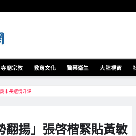
寺廟宗教
教育文化
醫藥衛生
大陸視窗
嘉義市長選情升溫
勢翻揚」張啓楷緊貼黃敏