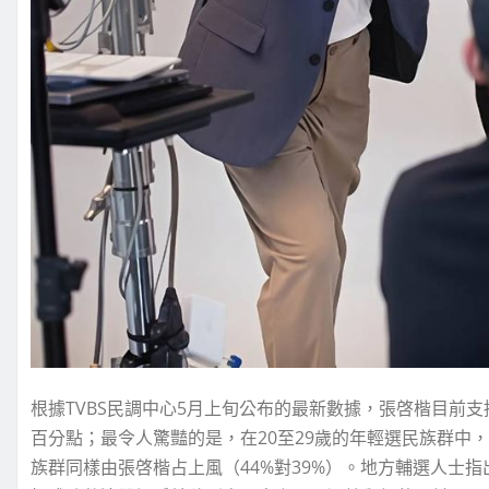
根據TVBS民調中心5月上旬公布的最新數據，張啓楷目前支
百分點；最令人驚豔的是，在20至29歲的年輕選民族群中，張
族群同樣由張啓楷占上風（44%對39%）。地方輔選人士