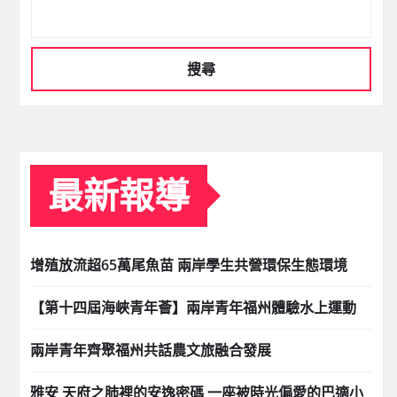
搜尋
最新報導
增殖放流超65萬尾魚苗 兩岸學生共營環保生態環境
【第十四屆海峽青年薈】兩岸青年福州體驗水上運動
兩岸青年齊聚福州共話農文旅融合發展
雅安 天府之肺裡的安逸密碼 一座被時光偏愛的巴適小