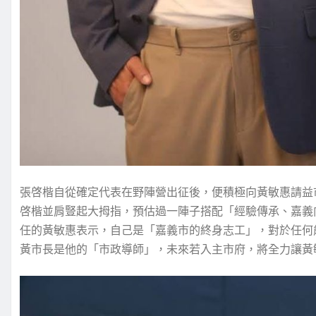
張啓楷自從確定代表在野陣營出征後，便積極向黃敏惠請益
啓楷並肩豎起大拇指，預估過一陣子搭配「經驗傳承、嘉義
任的黃敏惠表示，自己是「嘉義市的終身志工」，對於任何
黃市長是他的「市政導師」，未來若入主市府，將全力讓黃