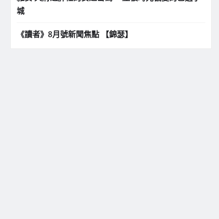
城
《讀者》8月號新聞焦點 【錦瑟】