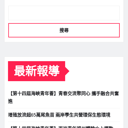
搜尋
最新報導
【第十四屆海峽青年薈】青春交流聚同心 攜手融合共奮
進
增殖放流超65萬尾魚苗 兩岸學生共營環保生態環境