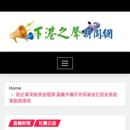
Skip
to
content
Home
助企業突破資金瓶頸 嘉義市攜手信保基金打造友善創
業融資環境
嘉義新聞
社團公益