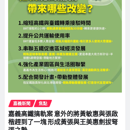
嘉義新聞
焦點
嘉義高鐵搞軌案 意外的將黃敏惠與張啟
楷趕到了一塊 形成黃張與王美惠劍拔弩