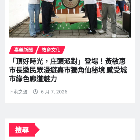
嘉義新聞
教育文化
「頂好時光，庄頭派對」登場！黃敏惠
市長邀民眾漫遊嘉市獨角仙秘境 感受城
市綠色廊道魅力
下港之聲
6 月 7, 2026
搜尋