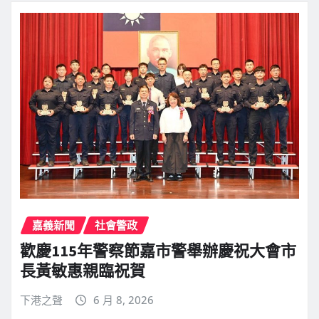
嘉義新聞
社會警政
歡慶115年警察節嘉市警舉辦慶祝大會市
長黃敏惠親臨祝賀
下港之聲
6 月 8, 2026