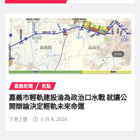
嘉義新聞
焦點
嘉義市輕軌建設淪為政治口水戰 就讓公
開辯論決定輕軌未來命運
下港之聲
6 月 8, 2026