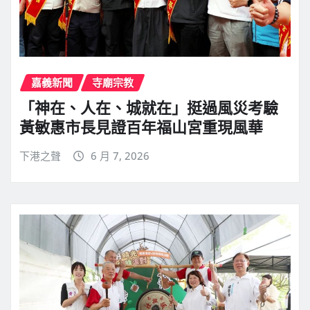
嘉義新聞
寺廟宗教
「神在、人在、城就在」挺過風災考驗
黃敏惠市長見證百年福山宮重現風華
下港之聲
6 月 7, 2026