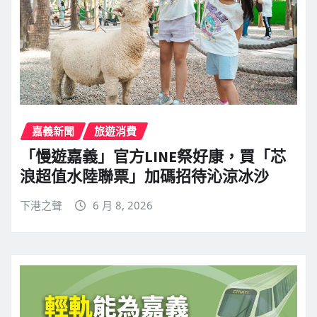
嘉義新聞
旅遊消費
「慢遊嘉義」官方LINE祭好康，買「芯
浪超值水陸聯票」加碼招待沁涼冰沙
下港之聲
6 月 8, 2026