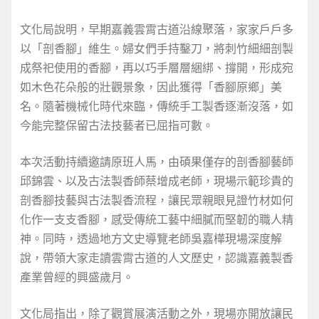
文化局說明，早期嘉義雲霄古道沿線聚落，家家戶戶多
以「剖香腳」維生。婦女們手持鑿刀，將刺竹細細剖製
成祭祀使用的香腳，再以巧手層層綑綁、撐開，形成宛
如木色花朵般的壯觀景象，因此獲得「香腳原鄉」美
名。隨著機械化時代來臨，傳統手工製香逐漸沒落，如
今能完整保留古法技藝者已屈指可數。
本次活動持續邀請原班人馬，由碩果僅存的剖香腳藝師
邱錦雲、以及古法製香師蔡增成老師，現場示範珍貴的
剖香腳技藝與古法製香流程，讓民眾親眼見證竹材如何
化作一支支香腳，感受傳統工藝中細膩而堅韌的職人精
神。同時，透過地方文史導覽老師吳嘉樺現場深度解
說，帶領大家走讀雲霄古道的人文歷史，認識嘉義製香
產業曾經的興盛歲月。
文化局指出，除了觀賞展演活動之外，現場亦開放讓民