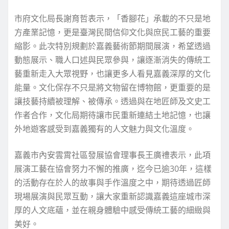
市府文化局長謝育哲表示，「香腳花」承載的不只是地
方產業記憶，更是臺灣民間信仰文化與庶民工藝的重要
縮影。此次特別規劃於嘉義藝術節期間展演，希望透過
動態展示、職人口述與民眾參與，讓逐漸消失的傳統工
藝重新走入大眾視野，也讓更多人看見嘉義深厚的文化
能量。文化保存不只是將文物留在博物館，更重要的是
讓技藝持續被理解、被傳承。透過與在地匠師及文史工
作者合作，文化局期待讓市民重新連結土地記憶，也讓
外地遊客感受到嘉義獨有的人文魅力與文化溫度。
嘉義市內安雲霄社區發展協會理事長王廣禮表示，此項
展演工藝在協會努力不懈的推廣，迄今已逾30年，這樣
的活動存在於人的故事與手作溫度之中，期待透過匠師
現場展演與民眾互動，讓大家重新認識嘉義這座城市深
厚的人文底蘊，並在親身體驗中感受傳統工藝的細緻與
美好。