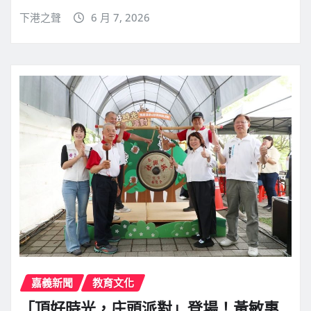
下港之聲
6 月 7, 2026
嘉義新聞
教育文化
「頂好時光，庄頭派對」登場！黃敏惠