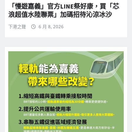
「慢遊嘉義」官方LINE祭好康，買「芯
浪超值水陸聯票」加碼招待沁涼冰沙
下港之聲
6 月 8, 2026