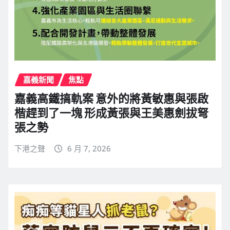
嘉義新聞
焦點
嘉義高鐵搞軌案 意外的將黃敏惠與張啟
楷趕到了一塊 形成黃張與王美惠劍拔弩
張之勢
下港之聲
6 月 7, 2026