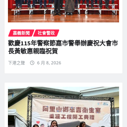
嘉義新聞
社會警政
歡慶115年警察節嘉市警舉辦慶祝大會市
長黃敏惠親臨祝賀
下港之聲
6 月 8, 2026