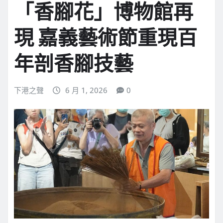
「香腳花」博物館再
現 嘉義藝術節重現百
年剖香腳技藝
下港之聲
6 月 1, 2026
0