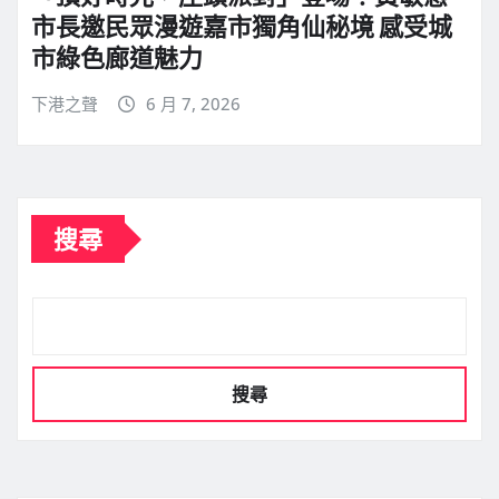
市長邀民眾漫遊嘉市獨角仙秘境 感受城
市綠色廊道魅力
下港之聲
6 月 7, 2026
搜尋
搜尋