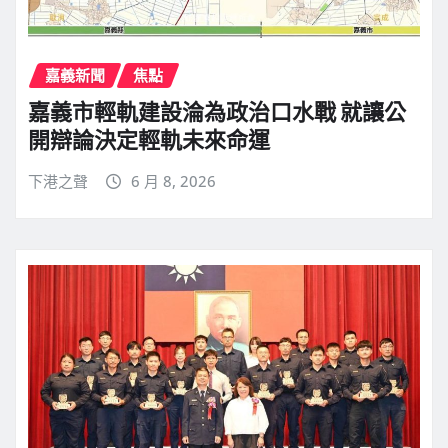
嘉義新聞
焦點
嘉義市輕軌建設淪為政治口水戰 就讓公
開辯論決定輕軌未來命運
下港之聲
6 月 8, 2026