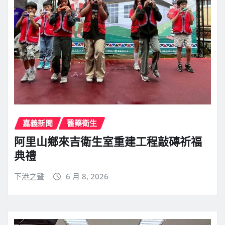
嘉義新聞
醫藥衛生
阿里山鄉來吉衛生室重建工程敲磚祈福
典禮
下港之聲
6 月 8, 2026