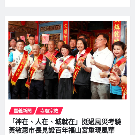
嘉義新聞
寺廟宗教
「神在、人在、城就在」挺過風災考驗
黃敏惠市長見證百年福山宮重現風華