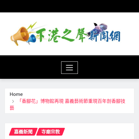
Skip
to
content
Home
「香腳花」博物館再現 嘉義藝術節重現百年剖香腳技
藝
嘉義新聞
寺廟宗教