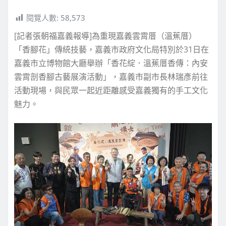
閱覽人數:
58,573
[記者張朝福嘉義報導]為重現嘉義雲霄厝（溫蕉厝）
「香腳花」傳統技藝，嘉義市政府文化局特別於31日在
嘉義市立博物館大廳舉辦「香花綻．溫蕉厝香傳：內安
雲霄剖香腳古藝展演活動」，嘉義市副市長林瑞彥前往
活動現場，與民眾一起近距離感受嘉義獨有的手工文化
魅力。