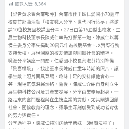
閱覽人數:
8,364
【記者黃永豐台南報導】台南市佳里區仁愛國小70週年
校慶首部曲活動「校友職人分享、世代同行築夢」將邀
請10位校友回校講座分享，27日由第16屆傑出校友、生
展生物科技董事長陳威仁率先打響第一炮，陳威仁以籌
備主委身分率先捐助20萬元作為校慶基金，以實際行動
支持母校，展現深厚的校友情誼與回饋社會的精神。
職涯分享講座一開始，仁愛國小校長蔡淑芬特別準備
「驚喜橋段」，找出董事長陳威仁童年時期的照片，讓
學生戴上照片面具登場，趣味十足的安排讓他會心一
笑，現場氣氛溫馨熱絡。隨後，陳威仁介紹自身創立生
展生物科技公司及其產業發展，分享由業務員起身，一
路走來的奮鬥歷程與在生技產業的貢獻，尤其闡述回饋
社會、關懷教育的理念，讓學生深刻感受到成功者背後
的努力與責任。
分享過程中，陳威仁特別送給學弟妹「3顆魔法種子」