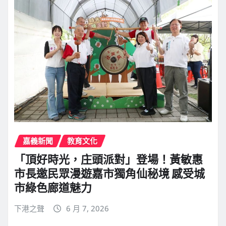
嘉義新聞
教育文化
「頂好時光，庄頭派對」登場！黃敏惠
市長邀民眾漫遊嘉市獨角仙秘境 感受城
市綠色廊道魅力
下港之聲
6 月 7, 2026