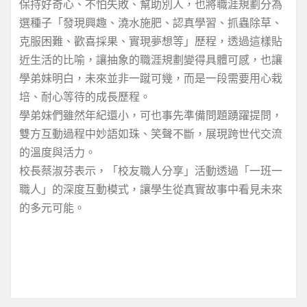
保持好奇心、不怕失敗、幫助別人，也將職涯規劃分為
選種子「發現興趣、澆水施肥、認真學習、抓蟲除草、
克服困難、歡喜採果、實現夢想等」歷程，透過這樣貼
近生活的比喻，讓抽象的職涯規劃變得具體可感，也讓
學弟妹明白，未來並非一蹴可幾，而是一段需要用心栽
培、耐心等待的成長歷程。
學弟妹們雖然年紀還小，可也事先準備問題踴躍提問，
雙方互動過程中妙語如珠、笑聲不斷，展現跨世代交流
的溫度與活力。
校長蔡淑芬表示，「校友職人分享」活動透過「一班一
職人」的深度互動模式，讓學生從真實故事中看見未來
的多元可能。